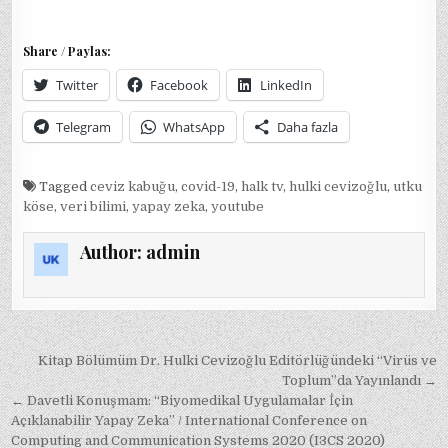
Share / Paylas:
Twitter
Facebook
LinkedIn
Telegram
WhatsApp
Daha fazla
Tagged
ceviz kabuğu
,
covid-19
,
halk tv
,
hulki cevizoğlu
,
utku
köse
,
veri bilimi
,
yapay zeka
,
youtube
Author:
admin
Yazı
Kitap Bölümüm Dr. Hulki Cevizoğlu Editörlüğündeki “Virüs ve
gezinmesi
Toplum”da Yayınlandı →
← Davetli Konuşmam: “Biyomedikal Uygulamalar İçin
Açıklanabilir Yapay Zeka” / International Conference on
Computing and Communication Systems 2020 (I3CS 2020)