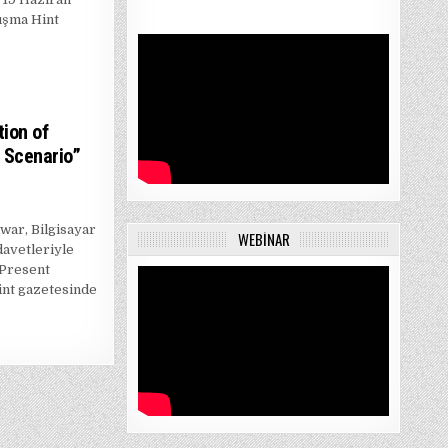
uşma Hint
tion of
t Scenario”
war, Bilgisayar
WEBINAR
davetleriyle
 Present
Hint gazetesinde