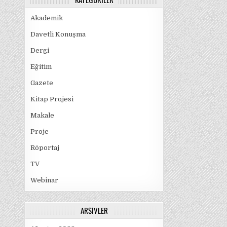
Akademik
Davetli Konuşma
Dergi
Eğitim
Gazete
Kitap Projesi
Makale
Proje
Röportaj
TV
Webinar
ARŞIVLER