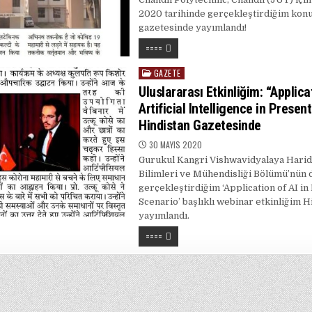
2020 tarihinde gerçekleştirdiğim kon
gazetesinde yayımlandı!
====
GAZETE
Posted
in
Uluslararası Etkinliğim: “Applica
Artificial Intelligence in Presen
Hindistan Gazetesinde
30 MAYIS 2020
Gurukul Kangri Vishwavidyalaya Harid
Bilimleri ve Mühendisliği Bölümü’nün 
gerçekleştirdiğim ‘Application of AI in
Scenario’ başlıklı webinar etkinliğim 
yayımlandı.
====