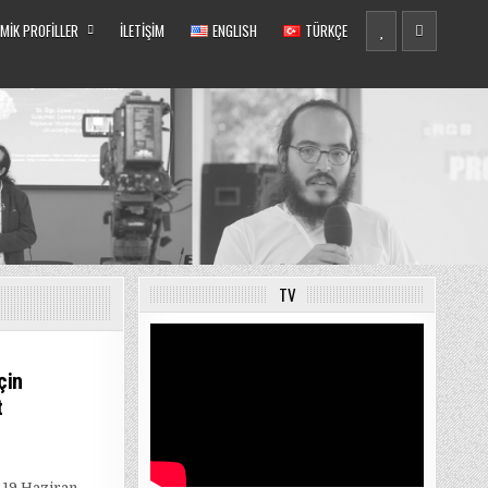
MIK PROFILLER
İLETIŞIM
ENGLISH
TÜRKÇE
TV
çin
t
n 19 Haziran